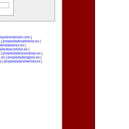
lquileresbrasil.com
|
|
propiedadesalmeria.es
|
desbaleares.es
|
adesbarcelona.es
|
|
propiedadescanarias.es
|
.es
|
propiedadesgijon.es
|
s
|
propiedadesinternet.es
|