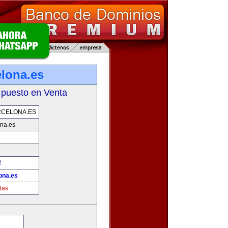
lona.es
 puesto en Venta
RCELONA.ES
na.es
!
ona.es
tas