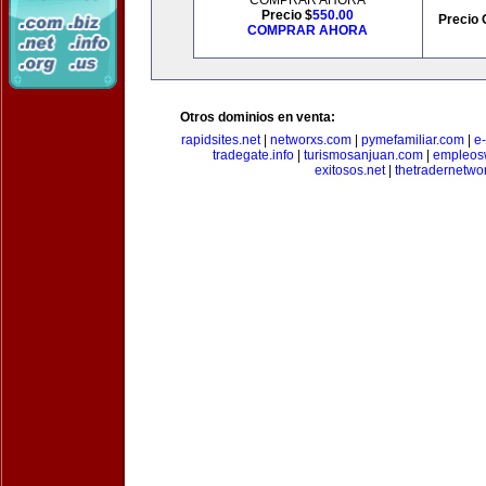
COMPRAR AHORA
Precio $
550.00
Precio 
COMPRAR AHORA
Otros dominios en venta:
rapidsites.net
|
networxs.com
|
pymefamiliar.com
|
e
tradegate.info
|
turismosanjuan.com
|
empleos
exitosos.net
|
thetradernetwo