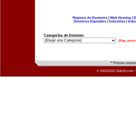
Registro de Dominios
|
Web Hosting
|
D
Dominios Expirados
|
Industrias
|
Indu
Categorías de Dominio:
[Pág. princi
** Precios expre
© 2002/2022 Solo10.com