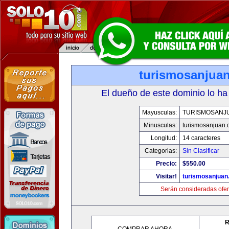
turismosanjua
El dueño de este dominio lo ha
Mayusculas:
TURISMOSANJ
Minusculas:
turismosanjuan
Longitud:
14 caracteres
Categorias:
Sin Clasificar
Precio:
$550.00
Visitar!
turismosanjuan
Serán consideradas ofer
R