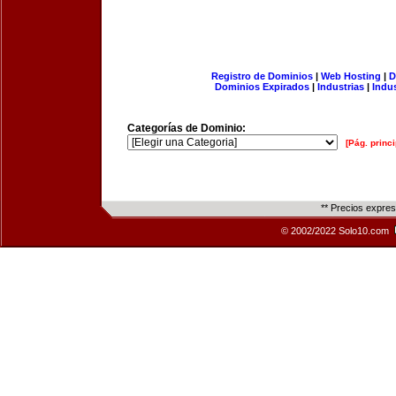
Registro de Dominios
|
Web Hosting
|
D
Dominios Expirados
|
Industrias
|
Indu
Categorías de Dominio:
[Pág. princi
** Precios expre
© 2002/2022 Solo10.com