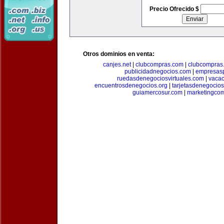
Precio Ofrecido $
Otros dominios en venta:
canjes.net
|
clubcompras.com
|
clubcompras.
publicidadnegocios.com
|
empresas
ruedasdenegociosvirtuales.com
|
vacac
encuentrosdenegocios.org
|
tarjetasdenegocio
guiamercosur.com
|
marketingcom