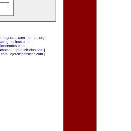
denegocios.com
|
termas.org
|
icadegolosinas.com
|
alanceados.com
|
omocionespublicitarias.com
|
a.com
|
ejerciciosfisicos.com
|