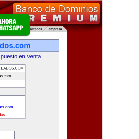
ados.com
 puesto en Venta
CEADOS.COM
os.com
dos.com
tas