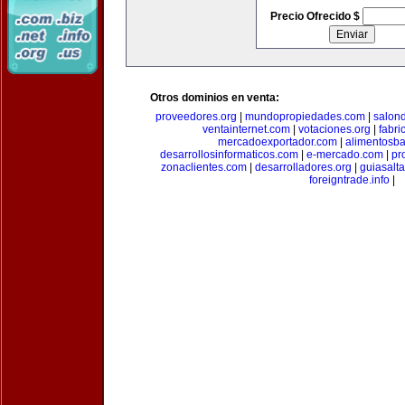
Precio Ofrecido $
Otros dominios en venta:
proveedores.org
|
mundopropiedades.com
|
salon
ventainternet.com
|
votaciones.org
|
fabr
mercadoexportador.com
|
alimentosb
desarrollosinformaticos.com
|
e-mercado.com
|
pr
zonaclientes.com
|
desarrolladores.org
|
guiasalt
foreigntrade.info
|