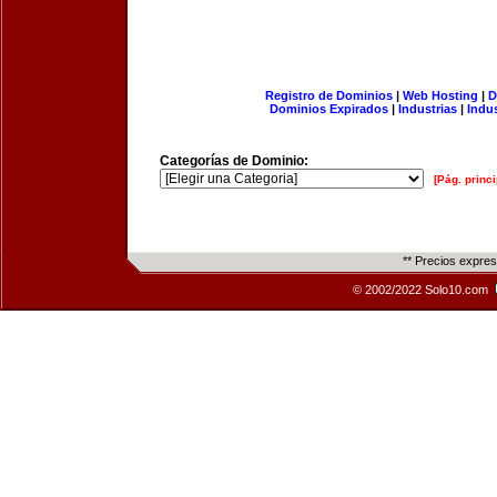
Registro de Dominios
|
Web Hosting
|
D
Dominios Expirados
|
Industrias
|
Indu
Categorías de Dominio:
[Pág. princi
** Precios expre
© 2002/2022 Solo10.com