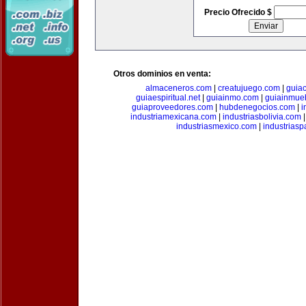
Precio Ofrecido $
Otros dominios en venta:
almaceneros.com
|
creatujuego.com
|
guia
guiaespiritual.net
|
guiainmo.com
|
guiainmueb
guiaproveedores.com
|
hubdenegocios.com
|
i
industriamexicana.com
|
industriasbolivia.com
industriasmexico.com
|
industrias