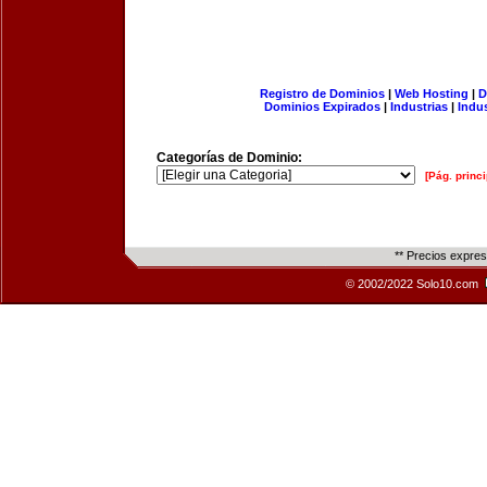
Registro de Dominios
|
Web Hosting
|
D
Dominios Expirados
|
Industrias
|
Indu
Categorías de Dominio:
[Pág. princi
** Precios expre
© 2002/2022 Solo10.com