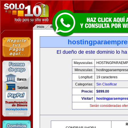
hostingparaempr
El dueño de este dominio lo ha
Mayusculas:
HOSTINGPARAEM
Minusculas:
hostingparaempres
Longitud:
19 caracteres
Categorias:
Sin Clasificar
Precio:
$899.00
Visitar!
hostingparaempre
Serán consideradas ofer
R