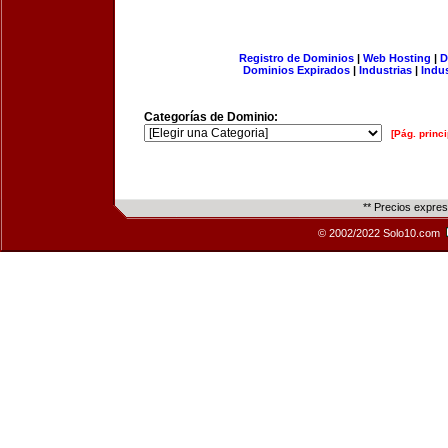
Registro de Dominios
|
Web Hosting
|
D
Dominios Expirados
|
Industrias
|
Indu
Categorías de Dominio:
[Pág. princi
** Precios expre
© 2002/2022 Solo10.com