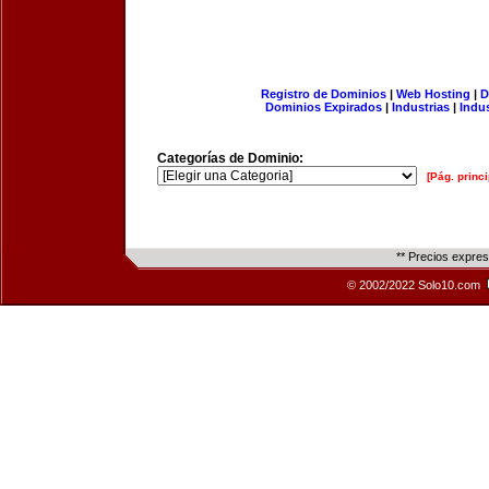
Registro de Dominios
|
Web Hosting
|
D
Dominios Expirados
|
Industrias
|
Indu
Categorías de Dominio:
[Pág. princi
** Precios expre
© 2002/2022 Solo10.com