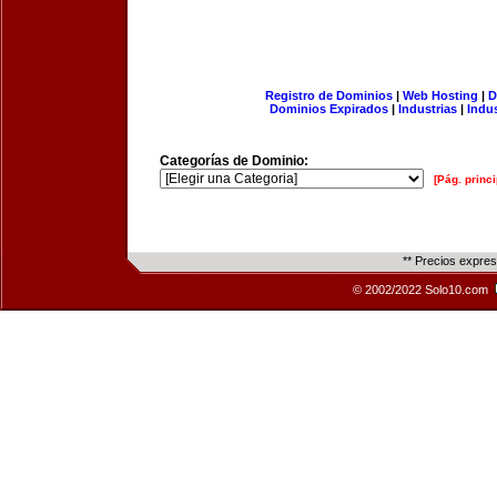
Registro de Dominios
|
Web Hosting
|
D
Dominios Expirados
|
Industrias
|
Indu
Categorías de Dominio:
[Pág. princi
** Precios expre
© 2002/2022 Solo10.com