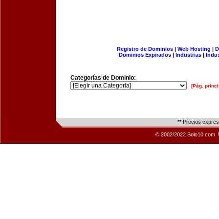
Registro de Dominios
|
Web Hosting
|
D
Dominios Expirados
|
Industrias
|
Indu
Categorías de Dominio:
[Pág. princi
** Precios expre
© 2002/2022 Solo10.com