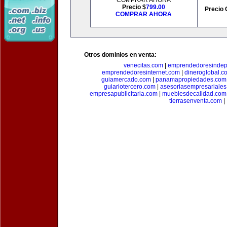
COMPRAR AHORA
Precio $
799.00
Precio 
COMPRAR AHORA
Otros dominios en venta:
venecitas.com
|
emprendedoresindep
emprendedoresinternet.com
|
dineroglobal.c
guiamercado.com
|
panamapropiedades.com
guiariotercero.com
|
asesoriasempresariale
empresapublicitaria.com
|
mueblesdecalidad.com
tierrasenventa.com
|