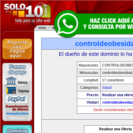
controldeobesid
El dueño de este dominio lo ha
Mayusculas:
CONTROLDEOBE
Minusculas:
controldeobesidad
Longitud:
17 caracteres
Categorias:
Salud
Precio:
Realizar una ofert
Visitar!
controldeobesida
Serán consideradas ofer
Realizar una Oferta