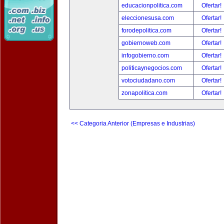
educacionpolitica.com
Ofertar!
eleccionesusa.com
Ofertar!
forodepolitica.com
Ofertar!
gobiernoweb.com
Ofertar!
infogobierno.com
Ofertar!
politicaynegocios.com
Ofertar!
votociudadano.com
Ofertar!
zonapolitica.com
Ofertar!
<< Categoria Anterior (Empresas e Industrias)