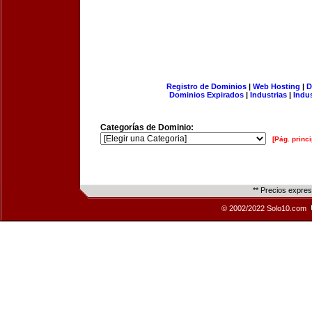
Registro de Dominios
|
Web Hosting
|
D
Dominios Expirados
|
Industrias
|
Indu
Categorías de Dominio:
[Pág. princi
** Precios expre
© 2002/2022 Solo10.com